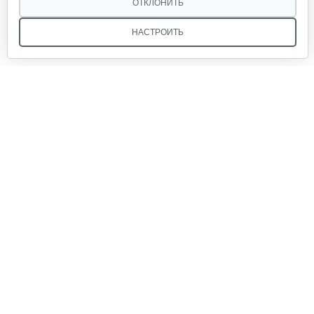
ОТКЛОНИТЬ
НАСТРОИТЬ
Набор для мульчирования для…
1 274 руб
Смотреть
Мы в соцсетях:
Набор для мульчирования для…
1 018 руб
Смотреть
Звоните, и мы поможем подобрать идеальный вариант
техники для вашего участка или фермерского хозяйства!
Купить садовую технику от первого поставщика
Набор для бокового выброса…
ОДО «Агропарк-М» — это выгодное и надёжное решение!
1 018 руб
Смотреть
Нож мульчирующий 98см