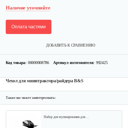
Наличие уточняйте
Оплата частями
ДОБАВИТЬ К СРАВНЕНИЮ
Цепи на колеса SOLO by AL-KO 23",…
407 руб
Смотреть
Код товара:
00000008786
Артикул изготовителя:
992425
Чехол для минитрактора/райдера B&S
Отвал AL-KO для минитрактора
2 449 руб
Смотреть
Также вас может заинтересовать:
Набор для мульчирования для…