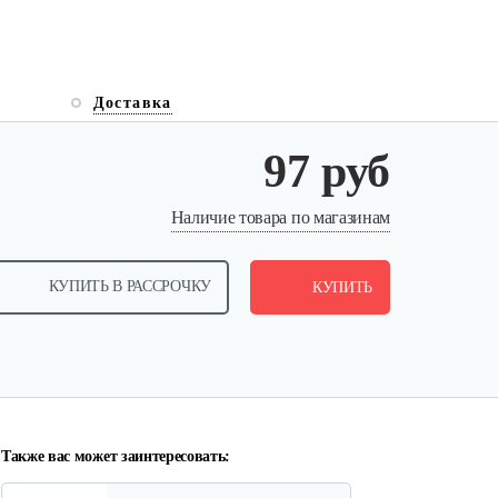
Доставка
97 руб
Цепи на колеса SOLO by AL-
Наличие товара по магазинам
KO 23",…
КУПИТЬ В РАССРОЧКУ
407 руб
КУПИТЬ
Смотреть
Отвал AL-KO для
минитрактора
2 449 руб
Смотреть
Также вас может заинтересовать: