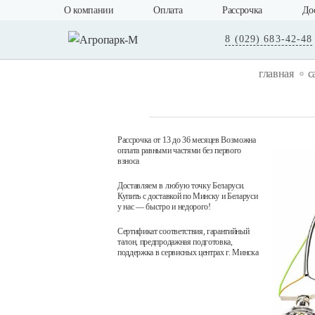
О компании
Оплата
Рассрочка
До
8 (029) 683-42-48
главная
с
Рассрочка от 13 до 36 месяцев Возможна
оплата равными частями без первого
взноса
Доставляем в любую точку Беларуси.
Купить с доставкой по Минску и Беларуси
у нас — быстро и недорого!
Сертификат соответствия, гарантийный
талон, предпродажная подготовка,
поддержка в сервисных центрах г. Минска