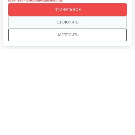
политикой конфиденциальности.
ПРИНЯТЬ ВСЕ
ОТКЛОНИТЬ
НАСТРОИТЬ
Мы в соцсетях:
Звоните, и мы поможем подобрать идеальный вариант
техники для вашего участка или фермерского хозяйства!