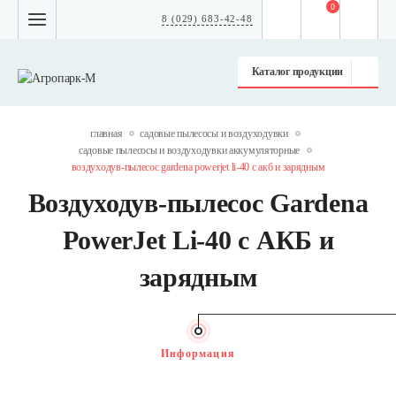
0
8 (029) 683-42-48
Каталог продукции
главная
садовые пылесосы и воздуходувки
садовые пылесосы и воздуходувки аккумуляторные
воздуходув-пылесос gardena powerjet li-40 с акб и зарядным
Воздуходув-пылесос Gardena
PowerJet Li-40 с АКБ и
зарядным
Информация