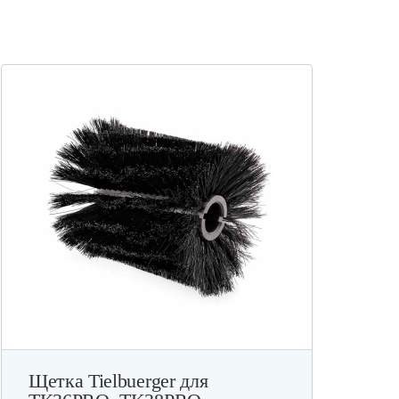
Ц
Щетка Tielbuerger для
Т