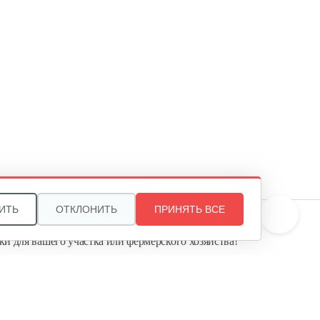
ИТЬ
ОТКЛОНИТЬ
ПРИНЯТЬ ВСЕ
те, и мы поможем подобрать идеальный вариант
ки для вашего участка или фермерского хозяйства!
ь садовую технику от первого поставщика
Агропарк-М» — это выгодное и надёжное решение!