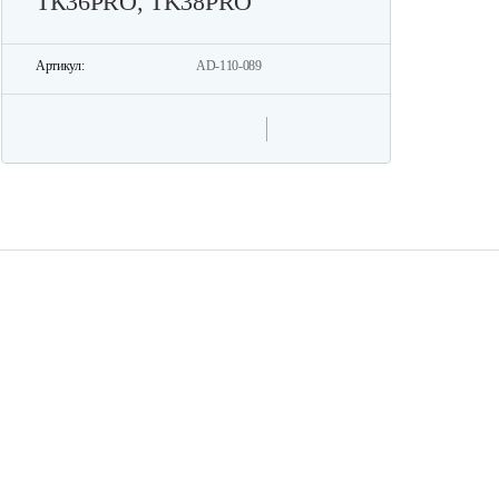
ТК36PRO, TK38PRO
P
P
Артикул:
AD-110-089
Ар