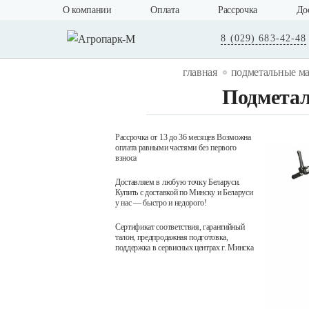
О компании
Оплата
Рассрочка
До
8 (029) 683-42-48
главная
подметальные 
Подметал
Рассрочка от 13 до 36 месяцев Возможна
оплата равными частями без первого
взноса
Доставляем в любую точку Беларуси.
Купить с доставкой по Минску и Беларуси
у нас — быстро и недорого!
Сертификат соответствия, гарантийный
талон, предпродажная подготовка,
поддержка в сервисных центрах г. Минска