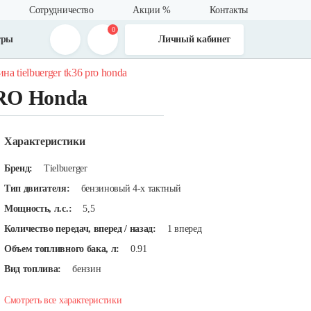
Сотрудничество
Акции %
Контакты
0
тры
Личный кабинет
а tielbuerger tk36 pro honda
PRO Honda
Характеристики
Бренд:
Tielbuerger
Тип двигателя:
бензиновый 4-х тактный
Мощность, л.с.:
5,5
Количество передач, вперед / назад:
1 вперед
Объем топливного бака, л:
0.91
Вид топлива:
бензин
Смотреть все характеристики