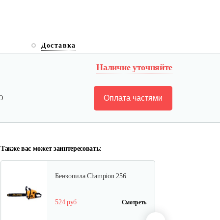
Пила бензиновая Solo by Al-ko
Доставка
Comfort…
Наличие уточняйте
620 руб
Смотреть
Оплата частями
Ю
Бензопила Solo by AL-KO
Comfort 6646
1 140 руб
Смотреть
Также вас может заинтересовать:
Бензопила Champion 256
524 руб
Смотреть