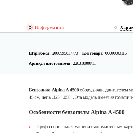
Информация
Хара
Штрих-код:
2000995817773
Код товара:
00000003116
Артикул изготовителя:
228318000/11
Бензопила Alpina A 4500
оборудована двигателем мо
45 см, цепь .325" .058". Эта модель имеет автоматич
Особенности бензопилы Alpina A 4500
Профессиональная машина с алюминиевым карте