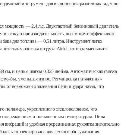
надежный инструмент для выполнения различных задач по
ся мощность — 2,4 л.с. Двухтактный бензиновый двигатель
ает высокую производительность, вы сможете эффективно
 бака для топлива — 0,51 литра. Инструмент легко
рительная очистка воздуха AirJet, которая уменьшает
8 см, и цепь с шагом 0,325 дюйма. Автоматическая смазка
к службы, уменьшая износ. Регулировка натяжения -
ы от возможного задевания цепи и удара назад, что
о полимера, укрепленного стекловолокном, что
им повреждениям и повышенным температурам. Пила
ия вибраций и удобная прорезиненная рукоятка значительно
Модель спроектирована для легкого обслуживания: