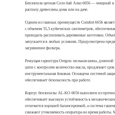
Бензопила цепная Соло бай Алко 6656 — мощный и 
распилу древесины дома или на даче.
Одним из главных преимуществ Comfort 6656 являет
с объемом 55,5 кубических сантиметров, обеспечив
проводить распиливать деревянные заготовки. Объем
запускается в любых условиях. Предусмотрена предва
загрязнение фильтра.
Режущая гарнитура Oregon: пильная шина, длинной 3
цепи с контролем количество масла, продлевает сро
инструментальная боковая. Оснащена системой защит
обеспечивает безопасность при работе.
Корпус бензопилы AL-KO 6656 выполнен из прочног
обеспечивает высокую устойчивость к механическ
отличается хорошей балансировкой, а система гашен
снижают утомляемость оператора во время работы. 