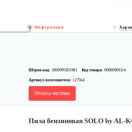
Информация
Хара
Штрих-код:
2000995831861
Код товара:
00000009114
Артикул изготовителя:
127564
Оплата частями
Пила бензиновая SOLO by AL-K