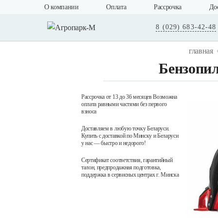
О компании
Оплата
Рассрочка
До
8 (029) 683-42-48
главная
Бензопи
Рассрочка от 13 до 36 месяцев Возможна
оплата равными частями без первого
взноса
Доставляем в любую точку Беларуси.
Купить с доставкой по Минску и Беларуси
у нас — быстро и недорого!
Сертификат соответствия, гарантийный
талон, предпродажная подготовка,
поддержка в сервисных центрах г. Минска