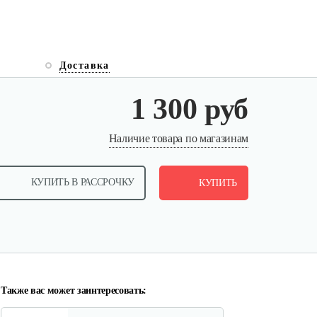
Доставка
1 300 руб
Пила бензиновая Solo by Al-ko
Наличие товара по магазинам
Comfort…
КУПИТЬ В РАССРОЧКУ
620 руб
КУПИТЬ
Смотреть
Бензопила Solo by AL-KO
Comfort 6646
1 140 руб
Смотреть
Также вас может заинтересовать: