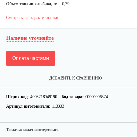
Объем топливного бака, л:
0,39
Смотреть все характеристики
Наличие уточняйте
Оплата частями
Пила бензиновая Solo by Al-ko Comfort…
ДОБАВИТЬ К СРАВНЕНИЮ
620 руб
Смотреть
Штрих-код:
4003718049190
Код товара:
00000006574
Артикул изготовителя:
113333
Бензопила Solo by AL-KO Comfort 6646
1 140 руб
Смотреть
Также вас может заинтересовать: