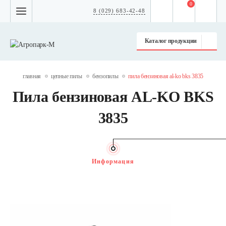
0
8 (029) 683-42-48
Каталог продукции
главная
цепные пилы
бензопилы
пила бензиновая al-ko bks 3835
Пила бензиновая AL-KO BKS
3835
Информация