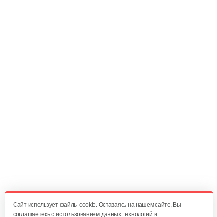
1 436 руб
Смотреть
Бензопила Champion 362-18
582 руб
Смотреть
Бензопила Champion 251-18
504 руб
Смотреть
Бензопила Champion 256-18
524 руб
Смотреть
Cайт использует файлы cookie. Оставаясь на нашем сайте, Вы
соглашаетесь с использованием данных технологий и