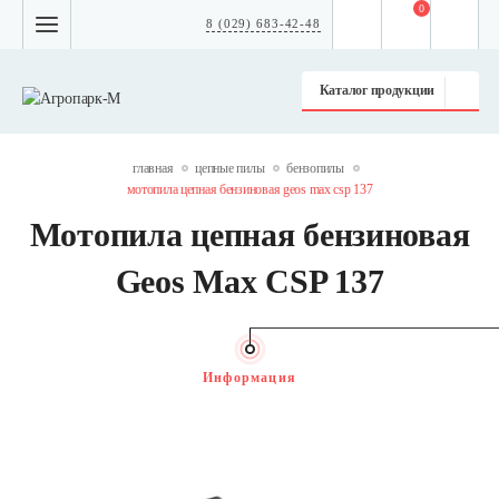
0
8 (029) 683-42-48
Каталог продукции
главная
цепные пилы
бензопилы
мотопила цепная бензиновая geos max csp 137
Мотопила цепная бензиновая
Geos Max CSP 137
Информация