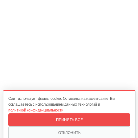
582 руб
Смотреть
Бензопила Champion 251-18
504 руб
Смотреть
Бензопила Champion 256-18
524 руб
Смотреть
Cайт использует файлы cookie. Оставаясь на нашем сайте, Вы
соглашаетесь с использованием данных технологий и
политикой конфиденциальности.
Бензопила Solo by AL-KO GEOS Premium PRO
6656
ПРИНЯТЬ ВСЕ
1 300 руб
ОТКЛОНИТЬ
Смотреть