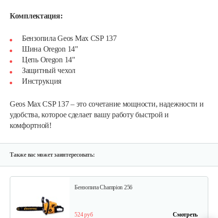
Комплектация:
Бензопила Geos Max CSP 137
Шина Oregon 14"
Цепь Oregon 14"
Пила бензиновая Solo by Al-ko Comfort…
Защитный чехол
Инструкция
620 руб
Смотреть
Geos Max CSP 137 – это сочетание мощности, надежности и
удобства, которое сделает вашу работу быстрой и
комфортной!
Бензопила Solo by AL-KO Comfort 6646
1 140 руб
Смотреть
Также вас может заинтересовать:
Бензопила Champion 256
524 руб
Смотреть