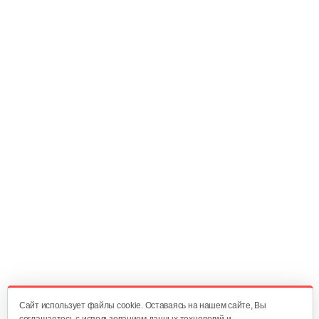
2 руб
Смотреть
Жиклер Саво в сборе на ГИИ-3,65
8 руб
Смотреть
Жиклер Саво в сборе на ГИИ-2,9
8 руб
Смотреть
Жиклер Саво в сборе на ГИИ-2,3
8 руб
Смотреть
Cайт использует файлы cookie. Оставаясь на нашем сайте, Вы