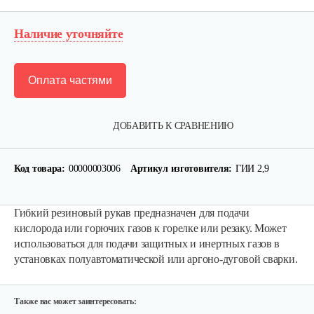
Наличие уточняйте
Оплата частями
ДОБАВИТЬ К СРАВНЕНИЮ
Код товара:
00000003006
Артикул изготовителя:
ГИИ 2,9
Жиклер Саво в сборе на ГИИ-2,3
Гибкий резиновый рукав предназначен для подачи
8 руб
Смотреть
кислорода или горючих газов к горелке или резаку. Может
использоваться для подачи защитных и инертных газов в
установках полуавтоматической или аргоно-дуговой сварки.
Шланг Саво ПВХ армированный…
9 руб
Смотреть
Также вас может заинтересовать: