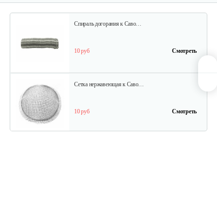
Спираль догорания к Саво…
10 руб
Смотреть
Сетка нержавеющая к Саво…
10 руб
Смотреть
Горелка Саво Солярогаз ПО-1,8…
50 руб
Смотреть
Фитиль для обогревателей…