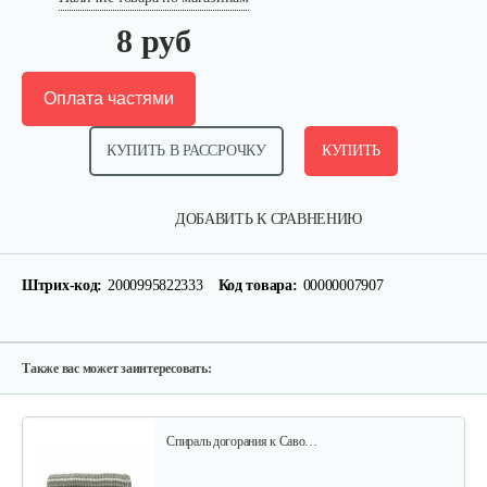
8 руб
Оплата частями
КУПИТЬ В РАССРОЧКУ
КУПИТЬ
Жиклер Саво в сборе на ГИИ-2,3
ДОБАВИТЬ К СРАВНЕНИЮ
8 руб
Смотреть
Штрих-код:
2000995822333
Код товара:
00000007907
Шланг Саво ПВХ армированный…
9 руб
Смотреть
Также вас может заинтересовать:
Спираль догорания к Саво…