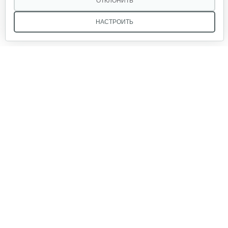
ОТКЛОНИТЬ
НАСТРОИТЬ
Сетка нержавеющая к Саво…
10 руб
Смотреть
Мы в соцсетях:
Горелка Саво Солярогаз ПО-1,8…
50 руб
Смотреть
Звоните, и мы поможем подобрать идеальный вариант
техники для вашего участка или фермерского хозяйства!
Купить садовую технику от первого поставщика
Фитиль для обогревателей…
ОДО «Агропарк-М» — это выгодное и надёжное решение!
2 руб
Смотреть
Жиклер Саво в сборе на ГИИ-2,9