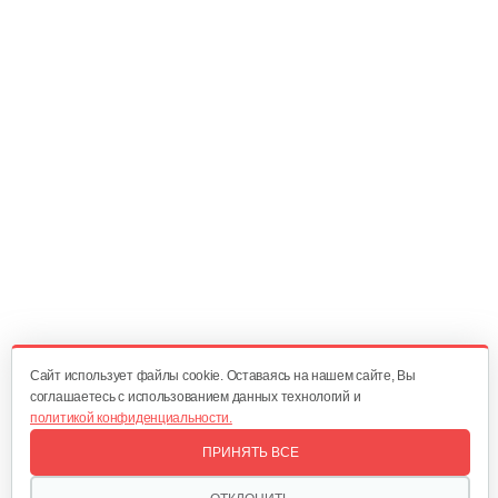
Жиклер Саво в сборе на ГИИ-2,9
8 руб
Смотреть
Жиклер Саво в сборе на ГИИ-2,3
8 руб
Смотреть
Шланг Саво ПВХ армированный…
9 руб
Смотреть
Cайт использует файлы cookie. Оставаясь на нашем сайте, Вы
соглашаетесь с использованием данных технологий и
политикой конфиденциальности.
Спираль догорания к Саво…
ПРИНЯТЬ ВСЕ
10 руб
Смотреть