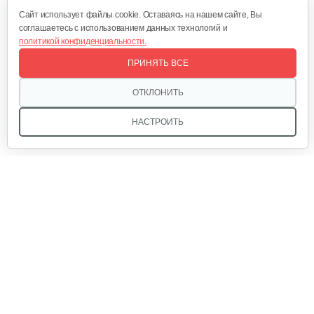
Cайт использует файлы cookie. Оставаясь на нашем сайте, Вы
соглашаетесь с использованием данных технологий и
политикой конфиденциальности.
Мотоблок Yakama 1100-16 с ВОМ
ПРИНЯТЬ ВСЕ
2 538 руб
Смотреть
ОТКЛОНИТЬ
НАСТРОИТЬ
Мотоблок бензиновый WEIMA WM1100F-6
5 170 руб
Смотреть
Мы в соцсетях:
Мотоблок бензиновый Rossel K-318…
2 290 руб
Смотреть
Звоните, и мы поможем подобрать идеальный вариант
техники для вашего участка или фермерского хозяйства!
Купить садовую технику от первого поставщика
Мотоблок Нева МБ Энергия 3+1