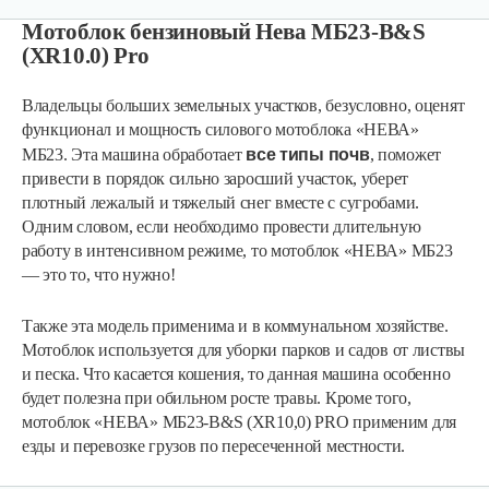
Мотоблок бензиновый Нева МБ23-B&S
(XR10.0) Pro
Владельцы больших земельных участков, безусловно, оценят
функционал и мощность силового мотоблока «НЕВА»
все типы почв
МБ23. Эта машина обработает
, поможет
привести в порядок сильно заросший участок, уберет
плотный лежалый и тяжелый снег вместе с сугробами.
Одним словом, если необходимо провести длительную
работу в интенсивном режиме, то мотоблок «НЕВА» МБ23
— это то, что нужно!
Мотоблок бензиновый WEIMA WM1100F-6
Также эта модель применима и в коммунальном хозяйстве.
Мотоблок используется для уборки парков и садов от листвы
и песка. Что касается кошения, то данная машина особенно
5 170 руб
Смотреть
будет полезна при обильном росте травы. Кроме того,
мотоблок «НЕВА» МБ23-B&S (XR10,0) PRO применим для
езды и перевозке грузов по пересеченной местности.
Мотоблок бензиновый Rossel K-318…