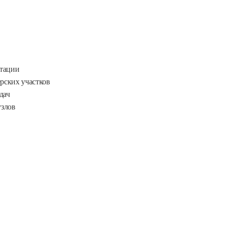
атации
ерских участков
дач
узлов