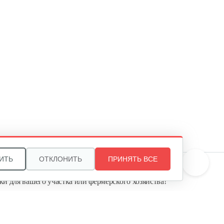
Мотоблок бензиновый WEIMA
WM1100F-6
5 170 руб
Смотреть
Мотоблок бензиновый Rossel
M-318 c…
2 470 руб
Смотреть
Мотоблок бензиновый Rossel
ИТЬ
ОТКЛОНИТЬ
ПРИНЯТЬ ВСЕ
K-318…
те, и мы поможем подобрать идеальный вариант
ки для вашего участка или фермерского хозяйства!
2 290 руб
Смотреть
ь садовую технику от первого поставщика
Агропарк-М» — это выгодное и надёжное решение!
Мотоблок бензиновый Нева