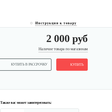
Инструкции к товару
2 000 руб
Мотоблок бензиновый New
Наличие товара по магазинам
Sich MB-9…
КУПИТЬ В РАССРОЧКУ
5 300 руб
КУПИТЬ
Смотреть
Мотоблок Yakama 1100-16 с
ВОМ
2 538 руб
Смотреть
Также вас может заинтересовать: