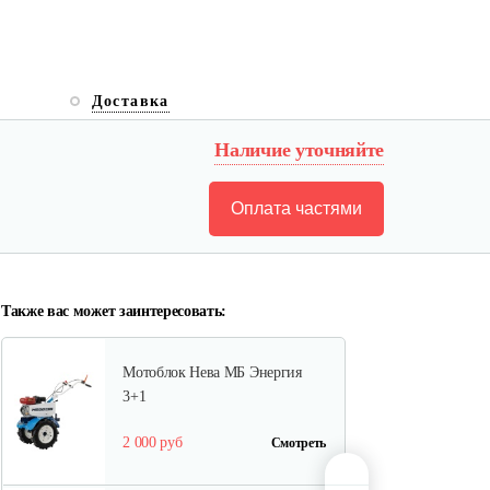
Мотоблок бензиновый New
Sich MB-9…
Доставка
5 300 руб
Смотреть
Наличие уточняйте
Оплата частями
Мотоблок Yakama 1100-16 с
ВОМ
2 538 руб
Смотреть
Также вас может заинтересовать:
Мотоблок Нева МБ Энергия
3+1
2 000 руб
Смотреть