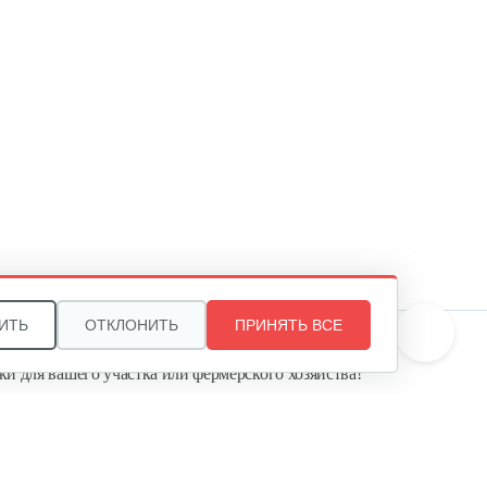
Мотоблок бензиновый Нева
МБ2…
3 700 руб
Смотреть
Мотоблок бензиновый Нева
МБ23…
4 500 руб
Смотреть
Мотоблок бензиновый New
ИТЬ
ОТКЛОНИТЬ
Sich MB-15…
ПРИНЯТЬ ВСЕ
те, и мы поможем подобрать идеальный вариант
4 550 руб
Смотреть
ки для вашего участка или фермерского хозяйства!
ь садовую технику от первого поставщика
Агропарк-М» — это выгодное и надёжное решение!
Мотоблок бензиновый New
Sich MB-13…