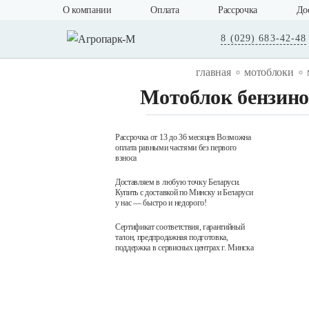
О компании
Оплата
Рассрочка
До
8 (029) 683-42-48
главная
мотоблоки
Мотоблок бензино
Рассрочка от 13 до 36 месяцев Возможна
оплата равными частями без первого
взноса
Доставляем в любую точку Беларуси.
Купить с доставкой по Минску и Беларуси
у нас — быстро и недорого!
Сертификат соответствия, гарантийный
талон, предпродажная подготовка,
поддержка в сервисных центрах г. Минска