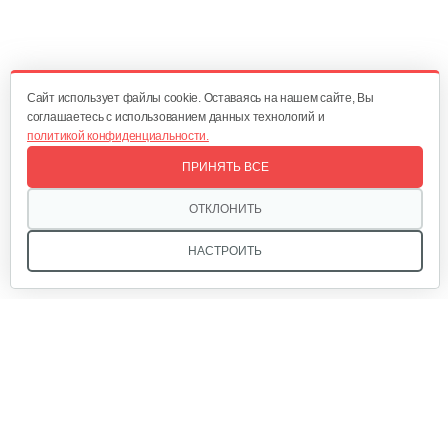
Мотоблок бензиновый New Sich MB-9…
5 300 руб
Смотреть
Cайт использует файлы cookie. Оставаясь на нашем сайте, Вы
соглашаетесь с использованием данных технологий и
политикой конфиденциальности.
Мотоблок Yakama 1100-16 с ВОМ
ПРИНЯТЬ ВСЕ
2 538 руб
Смотреть
ОТКЛОНИТЬ
НАСТРОИТЬ
Мотоблок бензиновый WEIMA WM1100F-6
5 170 руб
Смотреть
Мотоблок бензиновый Rossel K-318…
Мы в соцсетях:
2 290 руб
Смотреть