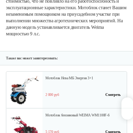
стоимостью, что не повлияло на его работоспособность и
Мотоблок бензиновый New Sich MB-9…
эксплуатационные характеристики. Мотоблок станет Вашим
незаменимым помощником на приусадебном участке при
выполнении множества агротехнических мероприятий. На
5 300 руб
Смотреть
данную модель устанавливается двигатель Weima
мощностью 9 л.с.
Мотоблок Yakama 1100-16 с ВОМ
2 538 руб
Смотреть
Также вас может заинтересовать:
Мотоблок Нева МБ Энергия 3+1
2 000 руб
Смотреть
Мотоблок бензиновый WEIMA WM1100F-6
5 170 руб
Смотреть