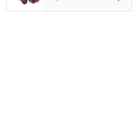
Мотоблок бензиновый Rossel M-318 c…
2 470 руб
Смотреть
Мотоблок бензиновый Rossel K-318…
2 290 руб
Смотреть
Мотоблок бензиновый Нева МБ2…
3 700 руб
Смотреть
Мотоблок бензиновый Нева МБ23…