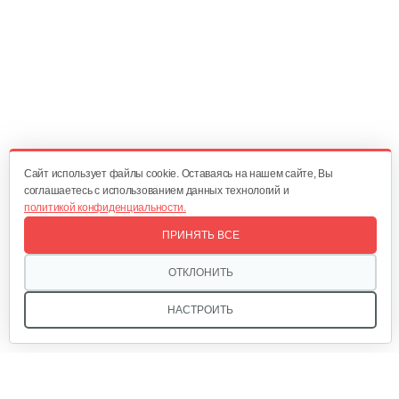
4 500 руб
Смотреть
Мотоблок бензиновый New Sich MB-15…
4 550 руб
Смотреть
Cайт использует файлы cookie. Оставаясь на нашем сайте, Вы
соглашаетесь с использованием данных технологий и
политикой конфиденциальности.
Мотоблок бензиновый New Sich MB-13…
ПРИНЯТЬ ВСЕ
5 680 руб
Смотреть
ОТКЛОНИТЬ
НАСТРОИТЬ
Мотоблок бензиновый New Sich MB-9…
5 300 руб
Смотреть