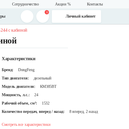
Сотрудничество
Акции %
Контакты
0
тры
Личный кабинет
-244 с кабиной
иной
Характеристики
Бренд:
DongFeng
Тип двигателя:
дизельный
Модель двигателя:
КМ385ВT
Мощность, л.с.:
24
Рабочий объем, см³:
1532
Количество передач, вперед / назад:
8 вперед, 2 назад
Смотреть все характеристики