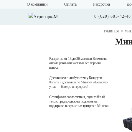
О компании
Оплата
Рассрочка
До
8 (029) 683-42-48
главная
мин
Мин
Рассрочка от 13 до 36 месяцев Возможна
оплата равными частями без первого
взноса
Доставляем в любую точку Беларуси.
Купить с доставкой по Минску и Беларуси
у нас — быстро и недорого!
Сертификат соответствия, гарантийный
талон, предпродажная подготовка,
поддержка в сервисных центрах г. Минска