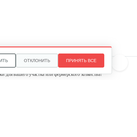
ИТЬ
ОТКЛОНИТЬ
ПРИНЯТЬ ВСЕ
те, и мы поможем подобрать идеальный вариант
ки для вашего участка или фермерского хозяйства!
ь садовую технику от первого поставщика
Агропарк-М» — это выгодное и надёжное решение!