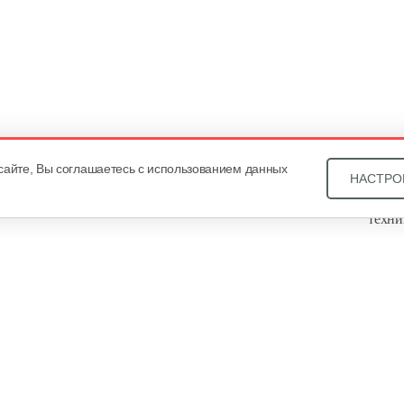
сайте, Вы соглашаетесь с использованием данных
НАСТРО
Звони
техни
Купит
ОДО «
, оф. 93, УНП 101430466. Зарегистрировано Минским