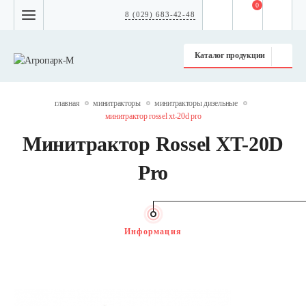
0
8 (029) 683-42-48
Каталог продукции
главная
минитракторы
минитракторы дизельные
минитрактор rossel xt-20d pro
Минитрактор Rossel XT-20D
Pro
Информация