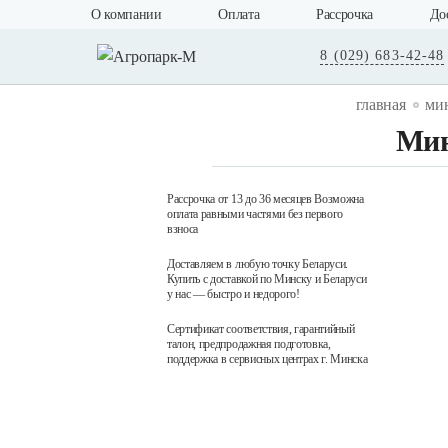
О компании
Оплата
Рассрочка
До
8 (029) 683-42-48
главная
ми
Мин
Рассрочка от 13 до 36 месяцев Возможна
оплата равными частями без первого
взноса
Доставляем в любую точку Беларуси.
Купить с доставкой по Минску и Беларуси
у нас — быстро и недорого!
Сертификат соответствия, гарантийный
талон, предпродажная подготовка,
поддержка в сервисных центрах г. Минска