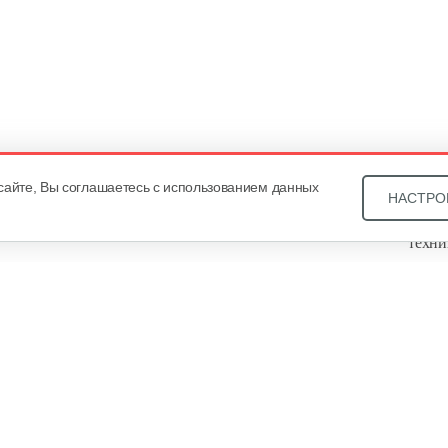
сайте, Вы соглашаетесь с использованием данных
НАСТРО
Звони
техни
Купит
ОДО «
, оф. 93, УНП 101430466. Зарегистрировано Минским