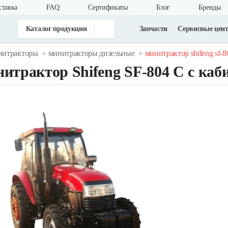
ставка
FAQ
Cертификаты
Блог
Бренды
Каталог продукции
Запчасти
Сервисные цен
нитракторы
минитракторы дизельные
минитрактор shifeng sf-8
итрактор Shifeng SF-804 С с каб