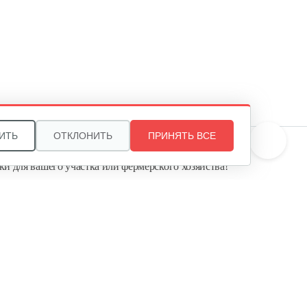
ИТЬ
ОТКЛОНИТЬ
ПРИНЯТЬ ВСЕ
те, и мы поможем подобрать идеальный вариант
ки для вашего участка или фермерского хозяйства!
ь садовую технику от первого поставщика
Агропарк-М» — это выгодное и надёжное решение!