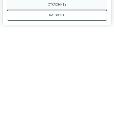
ОТКЛОНИТЬ
НАСТРОИТЬ
Мы в соцсетях:
Звоните, и мы поможем подобрать идеальный вариант
техники для вашего участка или фермерского хозяйства!
Купить садовую технику от первого поставщика
ОДО «Агропарк-М» — это выгодное и надёжное решение!