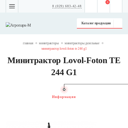
0
8 (029) 683-42-48
Каталог продукции
главная
минитракторы
минитракторы дизельные
минитрактор lovol-foton te 244 g1
Минитрактор Lovol-Foton TE
244 G1
Информация