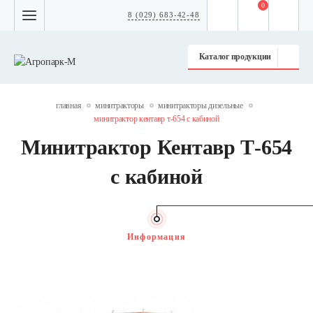
0
8 (029) 683-42-48
Каталог продукции
главная
минитракторы
минитракторы дизельные
минитрактор кентавр т-654 с кабиной
Минитрактор Кентавр Т-654
с кабиной
Информация