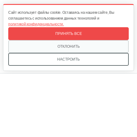
Cайт использует файлы cookie. Оставаясь на нашем сайте, Вы
соглашаетесь с использованием данных технологий и
политикой конфиденциальности.
ПРИНЯТЬ ВСЕ
ОТКЛОНИТЬ
НАСТРОИТЬ
Мы в соцсетях:
Звоните, и мы поможем подобрать идеальный вариант
техники для вашего участка или фермерского хозяйства!
Купить садовую технику от первого поставщика