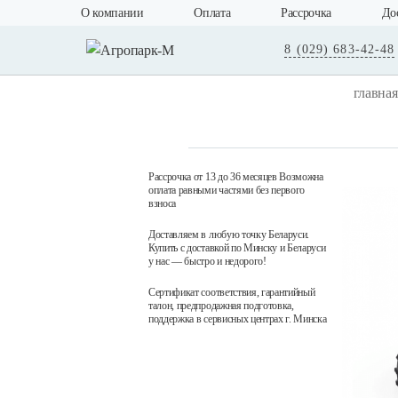
О компании
Оплата
Рассрочка
До
8 (029) 683-42-48
главная
Рассрочка от 13 до 36 месяцев Возможна
оплата равными частями без первого
взноса
Доставляем в любую точку Беларуси.
Купить с доставкой по Минску и Беларуси
у нас — быстро и недорого!
Сертификат соответствия, гарантийный
талон, предпродажная подготовка,
поддержка в сервисных центрах г. Минска