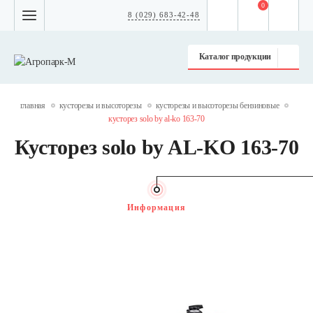
0
8 (029) 683-42-48
Каталог продукции
главная
кусторезы и высоторезы
кусторезы и высоторезы бензиновые
кусторез solo by al-ko 163-70
Кусторез solo by AL-KO 163-70
Информация