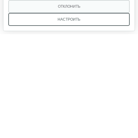
ОТКЛОНИТЬ
НАСТРОИТЬ
Мы в соцсетях:
Звоните, и мы поможем подобрать идеальный вариант
техники для вашего участка или фермерского хозяйства!
Купить садовую технику от первого поставщика
ОДО «Агропарк-М» — это выгодное и надёжное решение!