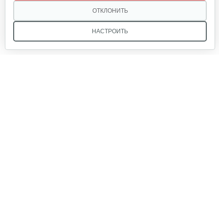
ОТКЛОНИТЬ
НАСТРОИТЬ
Мы в соцсетях:
Звоните, и мы поможем подобрать идеальный вариант
техники для вашего участка или фермерского хозяйства!
Купить садовую технику от первого поставщика
ОДО «Агропарк-М» — это выгодное и надёжное решение!