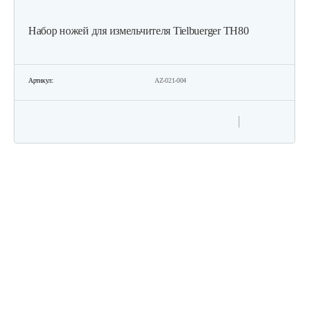
Набор ножей для измельчителя Tielbuerger TH80
Измельчитель ножевой GEOS MH 2500…
750 руб
Смотреть
Артикул:
AZ-021-004
Измельчитель электрический…
929 руб
Смотреть
Измельчитель валковый GEOS LH 2810…
1 310 руб
Смотреть
Измельчитель Champion SH280