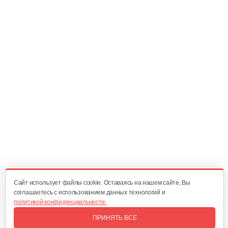
920 руб
Смотреть
Измельчитель Champion SH251
520 руб
Смотреть
Измельчитель электрический…
599 руб
Смотреть
Cайт использует файлы cookie. Оставаясь на нашем сайте, Вы
Измельчитель ножевой GEOS MH 2500…
соглашаетесь с использованием данных технологий и
политикой конфиденциальности.
750 руб
Смотреть
ПРИНЯТЬ ВСЕ