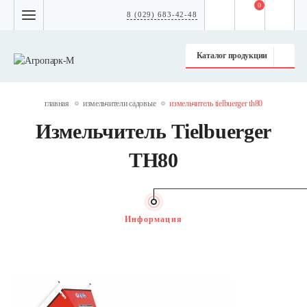
0
8 (029) 683-42-48
Каталог продукции
главная
измельчители садовые
измельчитель tielbuerger th80
Измельчитель Tielbuerger
TH80
Информация