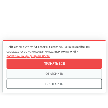
929 руб
Смотреть
Измельчитель валковый GEOS LH 2810…
1 310 руб
Смотреть
Cайт использует файлы cookie. Оставаясь на нашем сайте, Вы
соглашаетесь с использованием данных технологий и
политикой конфиденциальности.
Измельчитель Champion SH280
ПРИНЯТЬ ВСЕ
920 руб
Смотреть
ОТКЛОНИТЬ
НАСТРОИТЬ
Измельчитель Champion SH251
520 руб
Смотреть