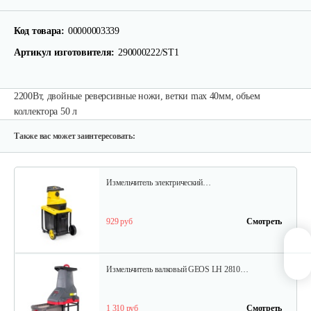
Измельчитель Champion SH251
Код товара:
00000003339
520 руб
Смотреть
Артикул изготовителя:
290000222/ST1
2200Вт, двойные реверсивные ножи, ветки max 40мм, объем
Измельчитель ножевой GEOS MH 2500…
коллектора 50 л
750 руб
Смотреть
Также вас может заинтересовать:
Измельчитель электрический…
929 руб
Смотреть
Измельчитель валковый GEOS LH 2810…
1 310 руб
Смотреть