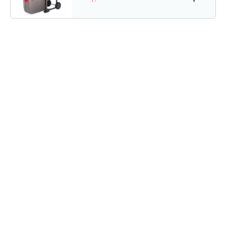
Измельчитель Champion SH280
920 руб
Смотреть
Измельчитель Champion SH251
520 руб
Смотреть
Измельчитель ножевой GEOS MH 2500…
750 руб
Смотреть
Измельчитель электрический…