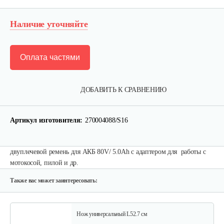
Наличие уточняйте
Оплата частями
Набор запасных ножей AL-KO для…
ДОБАВИТЬ К СРАВНЕНИЮ
124 руб
Смотреть
Артикул изготовителя:
270004088/S16
двуплечевой ремень для АКБ 80V/ 5.0Ah с адаптером для работы с
Зарядное устройство Stiga SCG 48 AE
мотокосой, пилой и др.
150 руб
Смотреть
Также вас может заинтересовать:
Нож универсальный L52.7 см