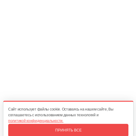
Зарядное устройство Stiga SFC 80 AE
209 руб
Смотреть
Быстрое зарядное устройство…
221 руб
Смотреть
Фонарь AL-KO WL 2020 Easy Flex
160 руб
Смотреть
Cайт использует файлы cookie. Оставаясь на нашем сайте, Вы
соглашаетесь с использованием данных технологий и
политикой конфиденциальности.
Зарядное устройство AL-KO Easy Flex…
ПРИНЯТЬ ВСЕ