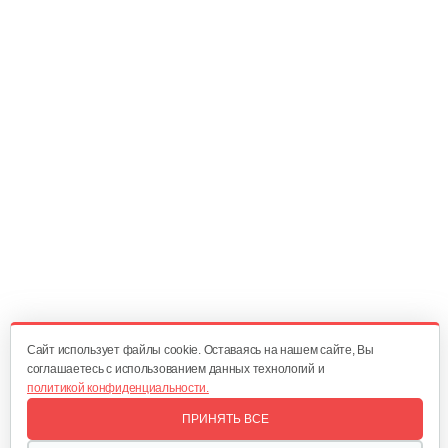
Быстрое зарядное устройство…
221 руб
Смотреть
Фонарь AL-KO WL 2020 Easy Flex
160 руб
Смотреть
Зарядное устройство AL-KO Easy Flex…
120 руб
Смотреть
Cайт использует файлы cookie. Оставаясь на нашем сайте, Вы
соглашаетесь с использованием данных технологий и
политикой конфиденциальности.
Набор запасных ножей AL-KO для…
ПРИНЯТЬ ВСЕ