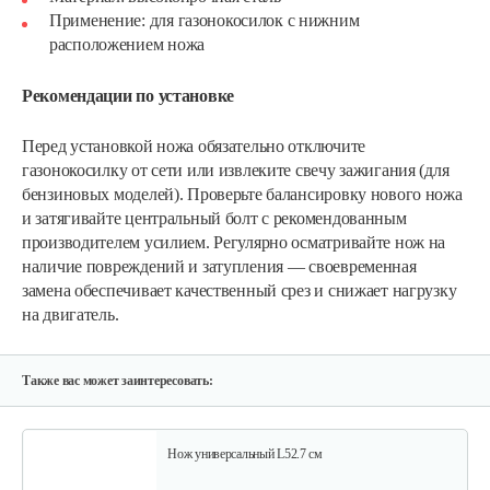
Применение: для газонокосилок с нижним
расположением ножа
Рекомендации по установке
Перед установкой ножа обязательно отключите
газонокосилку от сети или извлеките свечу зажигания (для
Нож Oregon универсальный l=45,1 см…
бензиновых моделей). Проверьте балансировку нового ножа
и затягивайте центральный болт с рекомендованным
производителем усилием. Регулярно осматривайте нож на
70 руб
Смотреть
наличие повреждений и затупления — своевременная
замена обеспечивает качественный срез и снижает нагрузку
на двигатель.
Зарядное устройство Stiga SCG 48 AE
150 руб
Смотреть
Также вас может заинтересовать:
Нож универсальный L52.7 см