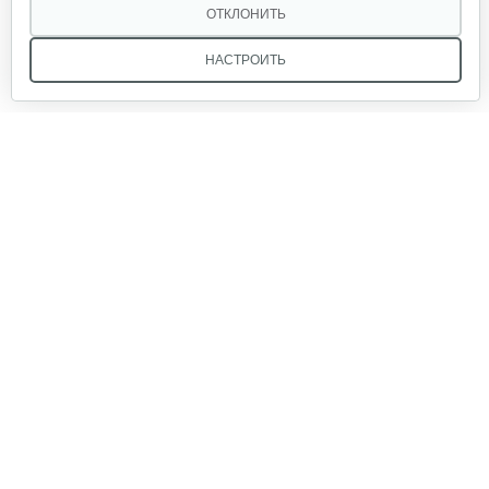
124 руб
Смотреть
ОТКЛОНИТЬ
НАСТРОИТЬ
Нож Oregon универсальный l=45,1 см…
70 руб
Смотреть
Зарядное устройство Stiga SCG 48 AE
Мы в соцсетях:
150 руб
Смотреть
Звоните, и мы поможем подобрать идеальный вариант
Нож универсальный L52.7 см
техники для вашего участка или фермерского хозяйства!
Купить садовую технику от первого поставщика
70 руб
Смотреть
ОДО «Агропарк-М» — это выгодное и надёжное решение!
Нож универсальный L50.2см