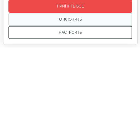
ПРИНЯТЬ ВСЕ
120 руб
Смотреть
ОТКЛОНИТЬ
НАСТРОИТЬ
Набор запасных ножей AL-KO для…
124 руб
Смотреть
Мы в соцсетях:
Зарядное устройство Stiga SCG 48 AE
150 руб
Смотреть
Звоните, и мы поможем подобрать идеальный вариант
техники для вашего участка или фермерского хозяйства!
Купить садовую технику от первого поставщика
Нож универсальный L52.7 см
ОДО «Агропарк-М» — это выгодное и надёжное решение!
70 руб
Смотреть