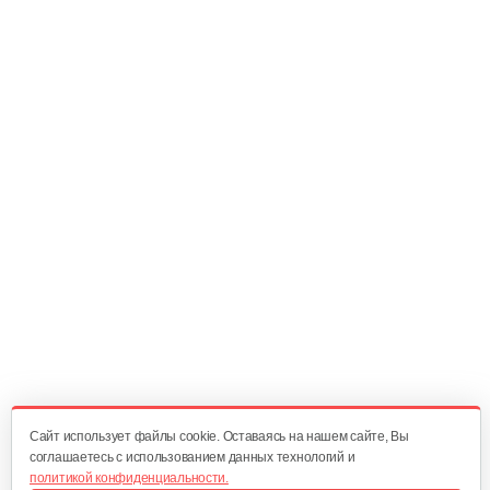
88 руб
Смотреть
Зарядное устройство Stiga SFC 80 AE
209 руб
Смотреть
Быстрое зарядное устройство…
221 руб
Смотреть
Фонарь AL-KO WL 2020 Easy Flex
160 руб
Смотреть
Cайт использует файлы cookie. Оставаясь на нашем сайте, Вы
соглашаетесь с использованием данных технологий и
политикой конфиденциальности.
Зарядное устройство AL-KO Easy Flex…