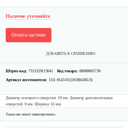
Наличие уточняйте
Оплата частями
ДОБАВИТЬ К СРАВНЕНИЮ
Набор запасных ножей AL-KO для…
Штрих-код:
7313329113041
Код товара:
00000001730
124 руб
Смотреть
Артикул изготовителя:
1111-9143-01(181004365/3)
Диаметр основного отверстия: 18 мм. Диаметр дополнительных
Зарядное устройство Stiga SCG 48 AE
отверстий: 8 мм. Ширина: 65 мм.
150 руб
Смотреть
Также вас может заинтересовать: