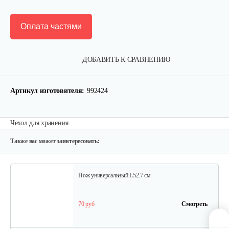
Оплата частями
Набор запасных ножей AL-KO для…
ДОБАВИТЬ К СРАВНЕНИЮ
124 руб
Смотреть
Артикул изготовителя:
992424
Зарядное устройство Stiga SCG 48 AE
Чехол для хранения
150 руб
Смотреть
Также вас может заинтересовать:
Нож универсальный L52.7 см
70 руб
Смотреть