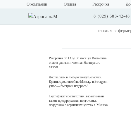
О компании
Оплата
Рассрочка
До
8 (029) 683-42-48
главная
ферме
Рассрочка от 13 до 36 месяцев Возможна
оплата равными частями без первого
взноса
Доставляем в любую точку Беларуси.
Купить с доставкой по Минску и Беларуси
у нас — быстро и недорого!
Сертификат соответствия, гарантийный
талон, предпродажная подготовка,
поддержка в сервисных центрах г. Минска