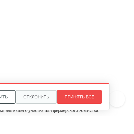
ИТЬ
ОТКЛОНИТЬ
ПРИНЯТЬ ВСЕ
те, и мы поможем подобрать идеальный вариант
ки для вашего участка или фермерского хозяйства!
ь садовую технику от первого поставщика
Агропарк-М» — это выгодное и надёжное решение!