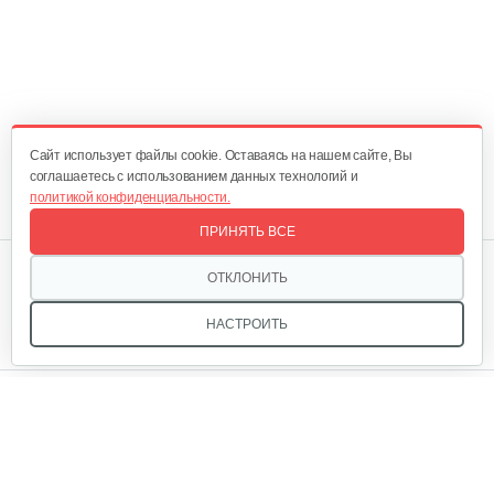
Cайт использует файлы cookie. Оставаясь на нашем сайте, Вы
соглашаетесь с использованием данных технологий и
политикой конфиденциальности.
ПРИНЯТЬ ВСЕ
Мы в соцсетях:
ОТКЛОНИТЬ
НАСТРОИТЬ
Звоните, и мы поможем подобрать идеальный вариант
техники для вашего участка или фермерского хозяйства!
Купить садовую технику от первого поставщика
ОДО «Агропарк-М» — это выгодное и надёжное решение!