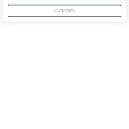
НАСТРОИТЬ
Мы в соцсетях:
Звоните, и мы поможем подобрать идеальный вариант
техники для вашего участка или фермерского хозяйства!
Купить садовую технику от первого поставщика
ОДО «Агропарк-М» — это выгодное и надёжное решение!