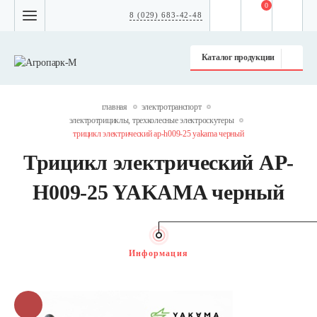
0
8 (029) 683-42-48
Каталог продукции
главная
электротранспорт
электротрициклы, трехколесныe электроскутеры
трицикл электрический ap-h009-25 yakama черный
Трицикл электрический AP-
H009-25 YAKAMA черный
Информация