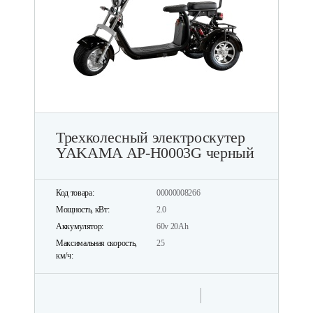
Трехколесный электроскутер
YAKAMA АР-Н0003G черный
Код товара:
00000008266
Мощность, кВт:
2.0
Аккумулятор:
60v 20Ah
Максимальная скорость,
25
км/ч: