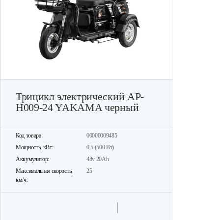
Трицикл электрический AP-
H009-24 YAKAMA черный
Код товара:
00000009485
Мощность, кВт:
0,5 (500 Вт)
Аккумулятор:
48v 20Ah
Максимальная скорость,
25
км/ч: