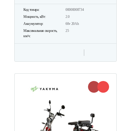
Код товара:
00000008734
Мощность, кВт:
2.0
Аккумулятор:
60v 20Ah
Максимальная скорость,
25
км/ч: