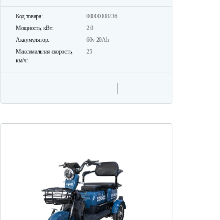
Код товара:
00000008736
Мощность, кВт:
2.0
Аккумулятор:
60v 20Ah
Максимальная скорость,
25
км/ч: