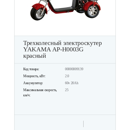
Трехколесный электроскутер
YAKAMA AP-H0003G
красный
Код товара:
00000009139
Мощность, кВт:
2.0
Аккумулятор:
60v 20Ah
Максимальная скорость,
25
км/ч: