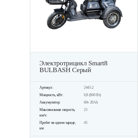
Электротрицикл Smart8
BULBASH Серый
Артикул:
2445-2
Мощность, кВт:
0,8 (800 Вт)
Аккумулятор:
60v 20Ah
Максимальная скорость,
25
км/ч:
Пробег на одном заряде,
45
км: