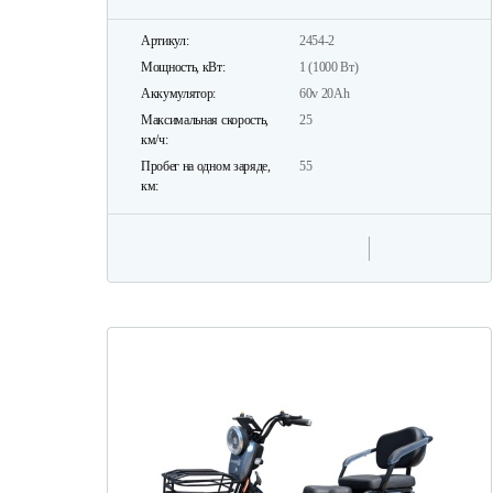
Артикул:
2454-2
Мощность, кВт:
1 (1000 Вт)
Аккумулятор:
60v 20Ah
Максимальная скорость,
25
км/ч:
Пробег на одном заряде,
55
км: