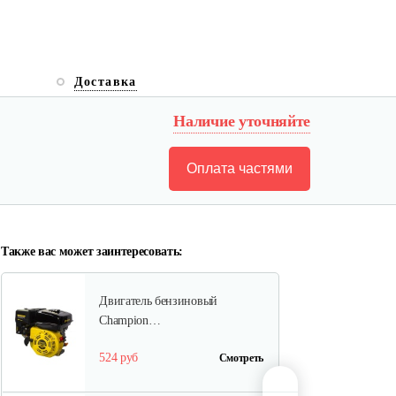
Двигатель бензиновый
Champion…
Доставка
602 руб
Смотреть
Наличие уточняйте
Оплата частями
Двигатель бензиновый
Champion…
640 руб
Смотреть
Также вас может заинтересовать:
Двигатель бензиновый
Champion…
524 руб
Смотреть