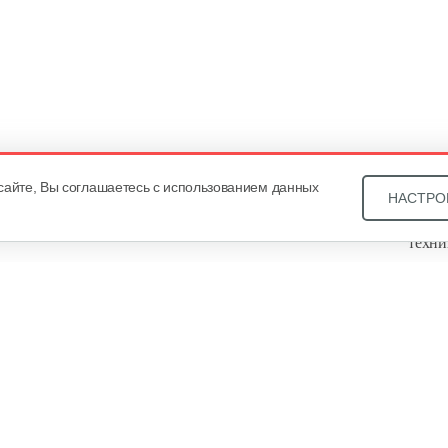
сайте, Вы соглашаетесь с использованием данных
НАСТРО
Звони
техни
Купит
ОДО «
, оф. 93, УНП 101430466. Зарегистрировано Минским