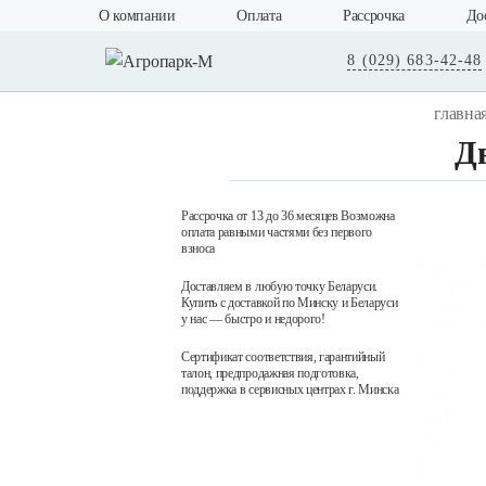
О компании
Оплата
Рассрочка
До
8 (029) 683-42-48
главна
Д
Рассрочка от 13 до 36 месяцев Возможна
оплата равными частями без первого
взноса
Доставляем в любую точку Беларуси.
Купить с доставкой по Минску и Беларуси
у нас — быстро и недорого!
Сертификат соответствия, гарантийный
талон, предпродажная подготовка,
поддержка в сервисных центрах г. Минска