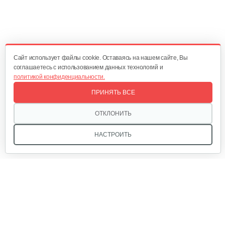
Двигатель бензиновый Champion…
679 руб
Смотреть
Cайт использует файлы cookie. Оставаясь на нашем сайте, Вы
соглашаетесь с использованием данных технологий и
политикой конфиденциальности.
Двигатель бензиновый Champion…
ПРИНЯТЬ ВСЕ
602 руб
Смотреть
ОТКЛОНИТЬ
НАСТРОИТЬ
Двигатель бензиновый Champion…
640 руб
Смотреть
Двигатель бензиновый Hwasdan H460D…
Мы в соцсетях: