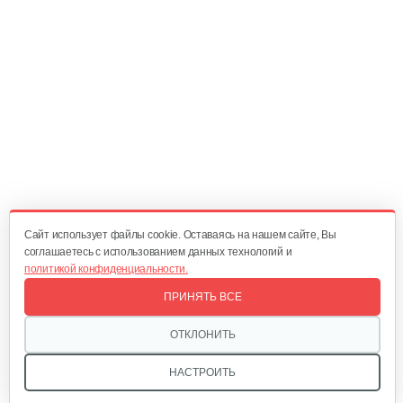
Двигатель бензиновый Champion…
582 руб
Смотреть
Двигатель бензиновый Champion…
524 руб
Смотреть
Cайт использует файлы cookie. Оставаясь на нашем сайте, Вы
соглашаетесь с использованием данных технологий и
политикой конфиденциальности.
Двигатель бензиновый Champion…
ПРИНЯТЬ ВСЕ
679 руб
Смотреть
ОТКЛОНИТЬ
НАСТРОИТЬ
Двигатель бензиновый Champion…