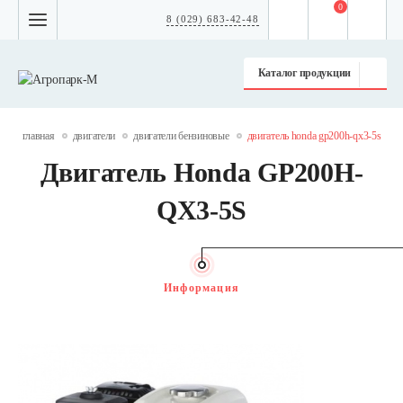
0
8 (029) 683-42-48
Каталог продукции
главная
двигатели
двигатели бензиновые
двигатель honda gp200h-qx3-5s
Двигатель Honda GP200H-
QX3-5S
Информация