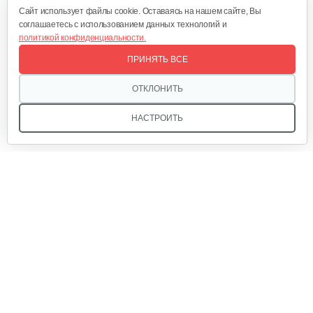
Cайт использует файлы cookie. Оставаясь на нашем сайте, Вы
соглашаетесь с использованием данных технологий и
политикой конфиденциальности.
Двигатель бензиновый Champion…
ПРИНЯТЬ ВСЕ
679 руб
Смотреть
ОТКЛОНИТЬ
НАСТРОИТЬ
Двигатель бензиновый Champion…
602 руб
Смотреть
Двигатель бензиновый Champion…
Мы в соцсетях:
640 руб
Смотреть
Звоните, и мы поможем подобрать идеальный вариант
Двигатель бензиновый Champion…