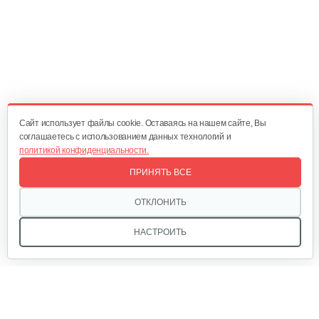
582 руб
Смотреть
Двигатель бензиновый Champion…
524 руб
Смотреть
Cайт использует файлы cookie. Оставаясь на нашем сайте, Вы
соглашаетесь с использованием данных технологий и
политикой конфиденциальности.
Двигатель бензиновый Champion…
ПРИНЯТЬ ВСЕ
679 руб
Смотреть
ОТКЛОНИТЬ
НАСТРОИТЬ
Двигатель бензиновый Champion…
602 руб
Смотреть
Мы в соцсетях: