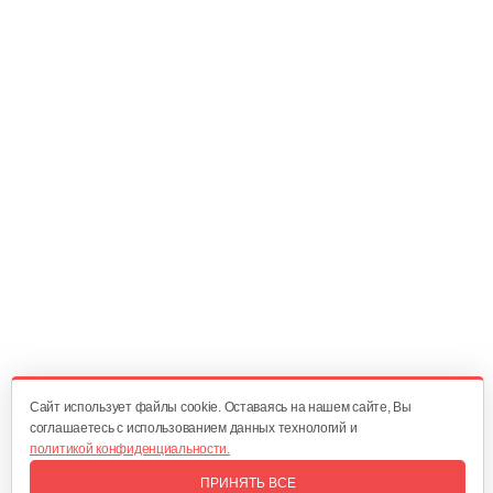
Двигатель бензиновый Champion…
679 руб
Смотреть
Двигатель бензиновый Champion…
602 руб
Смотреть
Двигатель бензиновый Champion…
Cайт использует файлы cookie. Оставаясь на нашем сайте, Вы
640 руб
Смотреть
соглашаетесь с использованием данных технологий и
политикой конфиденциальности.
ПРИНЯТЬ ВСЕ