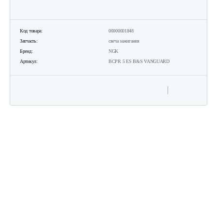
Двигатель бензиновый Champion…
Код товара:
00000001848
602 руб
Смотреть
Запчасть:
свеча зажигания
Бренд:
NGK
Артикул:
BСPR 5 ES B&S VANGUARD
Двигатель бензиновый Champion…
602 руб
Смотреть
Двигатель бензиновый Champion…
582 руб
Смотреть
Двигатель бензиновый Champion…
524 руб
Смотреть