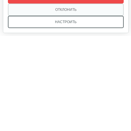
ОТКЛОНИТЬ
НАСТРОИТЬ
Мы в соцсетях:
Звоните, и мы поможем подобрать идеальный вариант
техники для вашего участка или фермерского хозяйства!
Купить садовую технику от первого поставщика
ОДО «Агропарк-М» — это выгодное и надёжное решение!