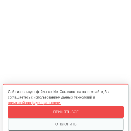
602 руб
Смотреть
Двигатель бензиновый Champion…
582 руб
Смотреть
Двигатель бензиновый Champion…
524 руб
Смотреть
Cайт использует файлы cookie. Оставаясь на нашем сайте, Вы
соглашаетесь с использованием данных технологий и
политикой конфиденциальности.
Двигатель бензиновый Champion…
ПРИНЯТЬ ВСЕ
679 руб
Смотреть
ОТКЛОНИТЬ