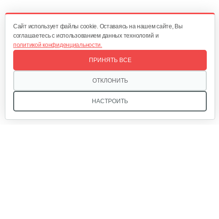
524 руб
Смотреть
Cайт использует файлы cookie. Оставаясь на нашем сайте, Вы
соглашаетесь с использованием данных технологий и
политикой конфиденциальности.
Двигатель бензиновый Champion…
ПРИНЯТЬ ВСЕ
679 руб
Смотреть
ОТКЛОНИТЬ
НАСТРОИТЬ
Двигатель бензиновый Champion…
602 руб
Смотреть
Мы в соцсетях:
Двигатель бензиновый Champion…
640 руб
Смотреть
Звоните, и мы поможем подобрать идеальный вариант