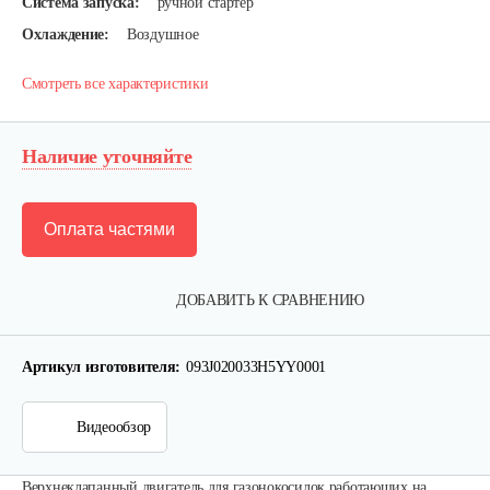
Система запуска:
ручной стартер
Охлаждение:
Воздушное
Смотреть все характеристики
Наличие уточняйте
Оплата частями
ДОБАВИТЬ К СРАВНЕНИЮ
Двигатель бензиновый Champion…
Артикул изготовителя:
093J020033H5YY0001
602 руб
Смотреть
Видеообзор
Верхнеклапанный двигатель для газонокосилок работающих на
Двигатель бензиновый Champion…