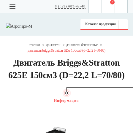
0
8 (029) 683-42-48
Каталог продукции
главная
двигатели
двигатели бензиновые
двигатель briggs&stratton 625e 150см3 (d=22,2 l=70/80)
Двигатель Briggs&Stratton
625E 150см3 (D=22,2 L=70/80)
Информация