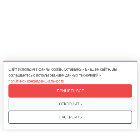
640 руб
Смотреть
Двигатель бензиновый Champion…
524 руб
Смотреть
Cайт использует файлы cookie. Оставаясь на нашем сайте, Вы
Двигатель бензиновый Champion…
соглашаетесь с использованием данных технологий и
политикой конфиденциальности.
1 514 руб
Смотреть
ПРИНЯТЬ ВСЕ
ОТКЛОНИТЬ
Двигатель бензиновый Champion…
НАСТРОИТЬ
737 руб
Смотреть