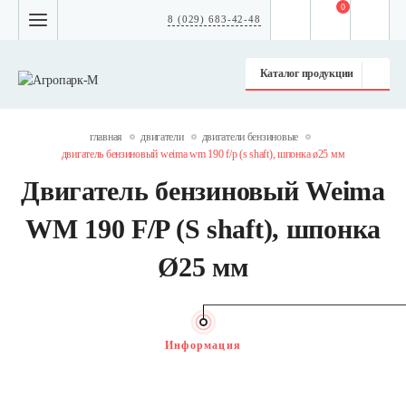
0
8 (029) 683-42-48
Каталог продукции
главная
двигатели
двигатели бензиновые
двигатель бензиновый weima wm 190 f/p (s shaft), шпонка ø25 мм
Двигатель бензиновый Weima
WM 190 F/P (S shaft), шпонка
Ø25 мм
Информация