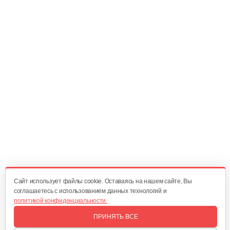
Двигатель бензиновый Champion…
602 руб
Смотреть
Двигатель бензиновый Champion…
582 руб
Смотреть
Двигатель бензиновый Champion…
524 руб
Смотреть
Cайт использует файлы cookie. Оставаясь на нашем сайте, Вы
соглашаетесь с использованием данных технологий и
политикой конфиденциальности.
Двигатель бензиновый Champion…
ПРИНЯТЬ ВСЕ