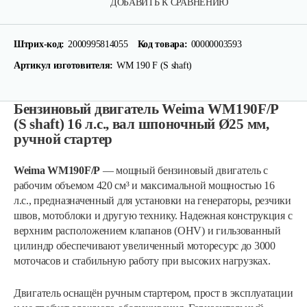
ДОБАВИТЬ К СРАВНЕНИЮ
Штрих-код:
2000995814055
Код товара:
00000003593
Артикул изготовителя:
WM 190 F (S shaft)
Бензиновый двигатель Weima WM190F/P
(S shaft) 16 л.с., вал шпоночный Ø25 мм,
ручной стартер
Weima WM190F/P
— мощный бензиновый двигатель с
рабочим объемом 420 см³ и максимальной мощностью 16
л.с., предназначенный для установки на генераторы, резчики
швов, мотоблоки и другую технику. Надежная конструкция с
верхним расположением клапанов (OHV) и гильзованный
цилиндр обеспечивают увеличенный моторесурс до 3000
моточасов и стабильную работу при высоких нагрузках.
Двигатель оснащён ручным стартером, прост в эксплуатации