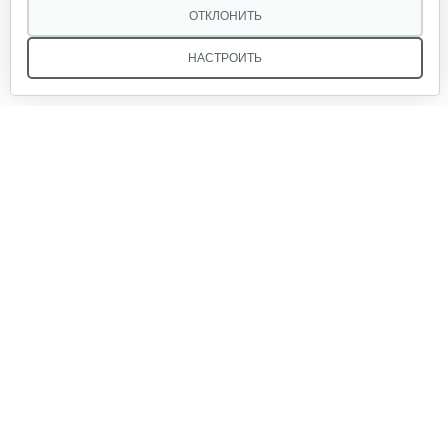
679 руб
Смотреть
ОТКЛОНИТЬ
НАСТРОИТЬ
Двигатель бензиновый Champion…
602 руб
Смотреть
Двигатель бензиновый Champion…
Мы в соцсетях:
640 руб
Смотреть
Звоните, и мы поможем подобрать идеальный вариант
Двигатель бензиновый Champion…
техники для вашего участка или фермерского хозяйства!
Купить садовую технику от первого поставщика
524 руб
Смотреть
ОДО «Агропарк-М» — это выгодное и надёжное решение!