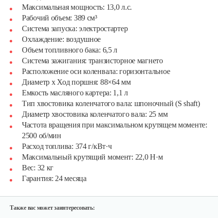
Максимальная мощность: 13,0 л.с.
Рабочий объем: 389 см³
Система запуска: электростартер
Охлаждение: воздушное
Объем топливного бака: 6,5 л
Система зажигания: транзисторное магнето
Расположение оси коленвала: горизонтальное
Диаметр х Ход поршня: 88×64 мм
Емкость масляного картера: 1,1 л
Тип хвостовика коленчатого вала: шпоночный (S shaft)
Диаметр хвостовика коленчатого вала: 25 мм
Двигатель бензиновый Champion…
Частота вращения при максимальном крутящем моменте:
2500 об/мин
Расход топлива: 374 г/кВт·ч
602 руб
Смотреть
Максимальный крутящий момент: 22,0 Н·м
Вес: 32 кг
Гарантия: 24 месяца
Двигатель бензиновый Champion…
640 руб
Смотреть
Также вас может заинтересовать: