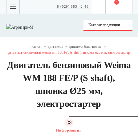
0
8 (029) 683-42-48
Каталог продукции
главная
двигатели
двигатели бензиновые
двигатель бензиновый weima wm 188 fe/p (s shaft), шпонка ø25 мм, электростартер
Двигатель бензиновый Weima
WM 188 FE/P (S shaft),
шпонка Ø25 мм,
электростартер
Информация