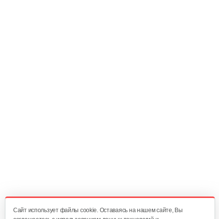
602 руб
Смотреть
Двигатель бензиновый Champion…
602 руб
Смотреть
Двигатель бензиновый Champion…
582 руб
Смотреть
Двигатель бензиновый Champion…
524 руб
Смотреть
Cайт использует файлы cookie. Оставаясь на нашем сайте, Вы