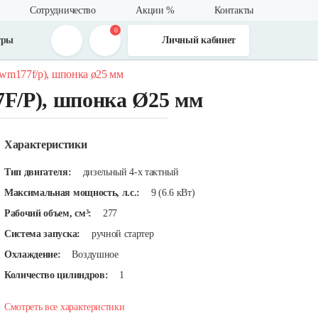
Сотрудничество
Акции %
Контакты
0
тры
Личный кабинет
(wm177f/p), шпонка ø25 мм
F/P), шпонка Ø25 мм
Характеристики
Тип двигателя:
дизельный 4-х тактный
Максимальная мощность, л.с.:
9 (6.6 кВт)
Рабочий объем, см³:
277
Система запуска:
ручной стартер
Охлаждение:
Воздушное
Количество цилиндров:
1
Смотреть все характеристики