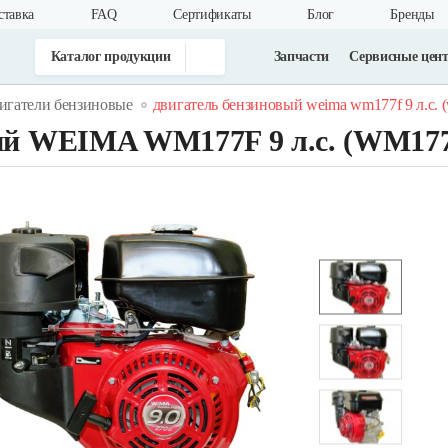
ставка
FAQ
Cертификаты
Блог
Бренды
Каталог продукции
Запчасти
Сервисные цен
игатели бензиновые
двигатель бензиновый weima wm177f 9 л.с. 
ый WEIMA WM177F 9 л.с. (WM177