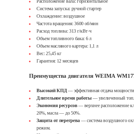
Расположение вала: горизонтальное
Система запуска: ручной стартер
Охлаждение: воздушное
Частота вращения: 3600 об/мин
Расход топлива: 313 г/кВт·ч
Объем топливного бака: 6 л
Объем масляного картера: 1,1 л
Вес: 25,45 кг
Гарантия: 12 месяцев
Преимущества двигателя WEIMA WM17
Высокий КПД
— эффективная отдача мощности 
Длительное время работы
— увеличенный топл
Экономия ресурсов
— верхнее расположение кл
20%, масла — до 50%.
Защита от перегрева
— система воздушного ох
режим.