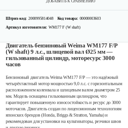
ДОБАВИТЬ К СРАВНЕНИЮ
Штрих-код:
2000995814048
Код товара:
00000003603
Артикул изготовителя:
WM177 F (W shaft)
Двигатель бензиновый Weima WM177 F/P
(W shaft) 9 л.с., шлицевой вал Ø25 мм —
гильзованный цилиндр, моторесурс 3000
часов
Бензиновый двигатель Weima WM177 F/P — это надёжный
четырёхтактный мотор мощностью 9,0 л.с. с горизонтальным
расположением коленвала и шлицевым валом диаметром 25
мм. Модель оснащена гильзованным цилиндром, что
гарантирует повышенную износостойкость и ресурс до 3000
моточасов. Двигатель создан по лицензионным технологиям
японских брендов (Honda, Briggs & Stratton, Yamaha) и
рекомендован для установки на культиваторы, резчики швов
и другую технику.