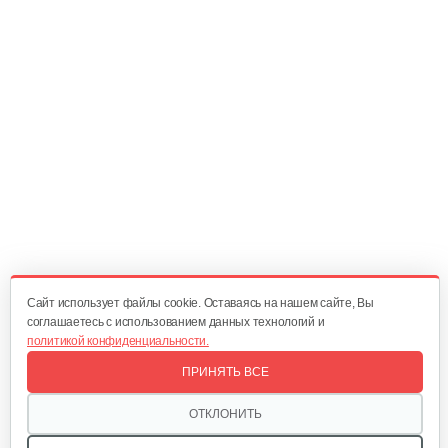
602 руб
Смотреть
Двигатель бензиновый Champion…
582 руб
Смотреть
Двигатель бензиновый Champion…
524 руб
Смотреть
Cайт использует файлы cookie. Оставаясь на нашем сайте, Вы
соглашаетесь с использованием данных технологий и
политикой конфиденциальности.
Двигатель бензиновый Champion…
ПРИНЯТЬ ВСЕ
679 руб
Смотреть
ОТКЛОНИТЬ