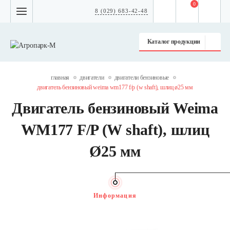
0
8 (029) 683-42-48
Каталог продукции
главная
двигатели
двигатели бензиновые
двигатель бензиновый weima wm177 f/p (w shaft), шлиц ø25 мм
Двигатель бензиновый Weima
WM177 F/P (W shaft), шлиц
Ø25 мм
Информация