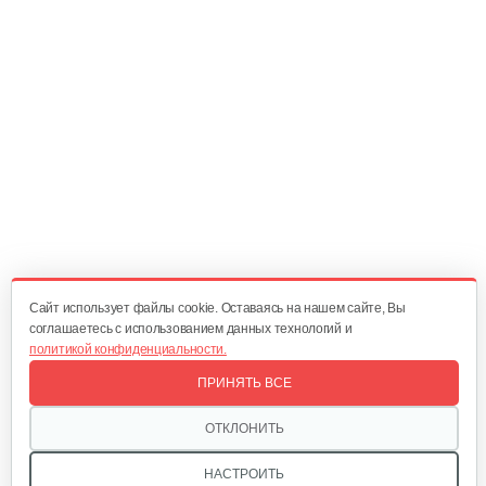
25 руб
Смотреть
Черенок к плоскорезу Фокина
10 руб
Смотреть
Плоскорез Краб большой Тип №2
45 руб
Смотреть
Cайт использует файлы cookie. Оставаясь на нашем сайте, Вы
соглашаетесь с использованием данных технологий и
политикой конфиденциальности.
Черенок тип №2 Пышка
ПРИНЯТЬ ВСЕ
5 руб
Смотреть
ОТКЛОНИТЬ
НАСТРОИТЬ