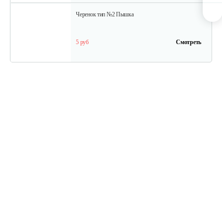
Черенок тип №2 Пышка
5 руб
Смотреть
Плоскорез Пышка…
25 руб
Смотреть
Плоскорез Фокина "Гидра"…
30 руб
Смотреть
Плоскорез Фокина…