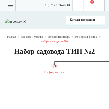
0
8 (029) 683-42-48
Каталог продукции
главная
для дома и участка
садовый инвентарь
плоскорезы фокина
набор садовода тип №2
Набор садовода ТИП №2
Информация