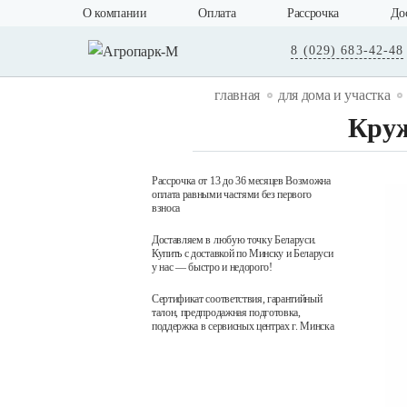
О компании
Оплата
Рассрочка
До
8 (029) 683-42-48
главная
для дома и участка
Круж
Рассрочка от 13 до 36 месяцев Возможна
оплата равными частями без первого
взноса
Доставляем в любую точку Беларуси.
Купить с доставкой по Минску и Беларуси
у нас — быстро и недорого!
Сертификат соответствия, гарантийный
талон, предпродажная подготовка,
поддержка в сервисных центрах г. Минска