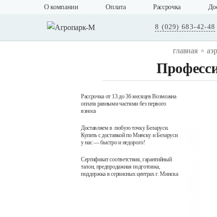
О компании
Оплата
Рассрочка
До
8 (029) 683-42-48
главная
аэ
Професс
Рассрочка от 13 до 36 месяцев Возможна
оплата равными частями без первого
взноса
Доставляем в любую точку Беларуси.
Купить с доставкой по Минску и Беларуси
у нас — быстро и недорого!
Сертификат соответствия, гарантийный
талон, предпродажная подготовка,
поддержка в сервисных центрах г. Минска