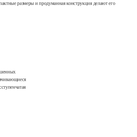
пактные размеры и продуманная конструкция делают его
ешенных
тачивающиеся
сступенчатая