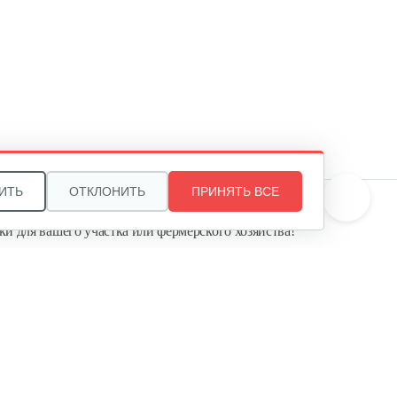
ИТЬ
ОТКЛОНИТЬ
ПРИНЯТЬ ВСЕ
те, и мы поможем подобрать идеальный вариант
ки для вашего участка или фермерского хозяйства!
ь садовую технику от первого поставщика
Агропарк-М» — это выгодное и надёжное решение!