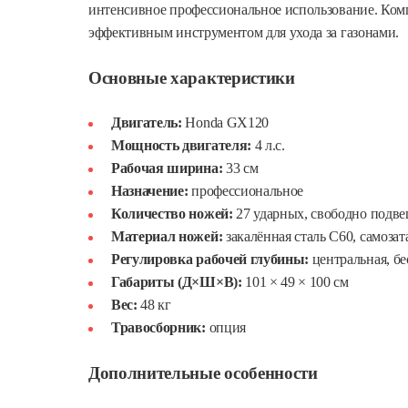
интенсивное профессиональное использование. Ком
эффективным инструментом для ухода за газонами.
Основные характеристики
Двигатель:
Honda GX120
Мощность двигателя:
4 л.с.
Рабочая ширина:
33 см
Назначение:
профессиональное
Количество ножей:
27 ударных, свободно подв
Материал ножей:
закалённая сталь С60, самоза
Регулировка рабочей глубины:
центральная, бе
Габариты (Д×Ш×В):
101 × 49 × 100 см
Вес:
48 кг
Травосборник:
опция
Дополнительные особенности