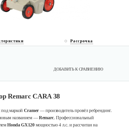
ктеристики
Рассрочка
ДОБАВИТЬ К СРАВНЕНИЮ
ор Remarc CARA 38
я под маркой
Cramer
— производитель провёл ребрендинг.
д новым названием —
Remarc
. Профессиональный
елем
Honda GX120
мощностью 4 л.с. и рассчитан на